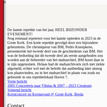
Vlieg, Gedachte – deel 2
21 december 2023
De laatste repetitie van het jaar, HEEL BIJZONDER
EVENEMENT!
Nog eenmaal repeteren voor het laatste optreden in 2023 in de
Grote Kerk. Een korte repetitie gevolgd door een bijzondere
gebeurtenis. De chroniqueur van BM, Pedro Kneepkens,
presenteerde het tweede deel van de geschiedenis van BM. Het
was de bedoeling dat dit tweede deel als eerste aangeboden zou
worden aan de beheerder van het stadsarchief, BM hoort daar in
te zijn opgenomen. Helaas had de stadsarchivaris zich met ziekte
afgemeld, echter wel met de belofte dat aanbieding later alsnog
kon plaatsvinden, nu in het stadsarchief in plaats van zoals nu
gebeurde in ons repetitielokaal Haven 7.
Vorig bericht
2005 Concertreis naar Vilnius & 2007 – 2023 Createam
Volgend bericht
Kerstconcert op Kerstavond @ Grote Kerk, Breda
Contact